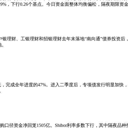
.4319%，下行0.26个基点。今日资金面整体均衡偏松，隔夜期限
中银理财、工银理财和招银理财去年末落地“南向通”债券投资后
地。
元，完成全年进度的47%。进入二季度后，专项债发行明显加快，4月份
%。
资金净回笼1505亿。Shibor利率多数下行，其中隔夜品种报1.36