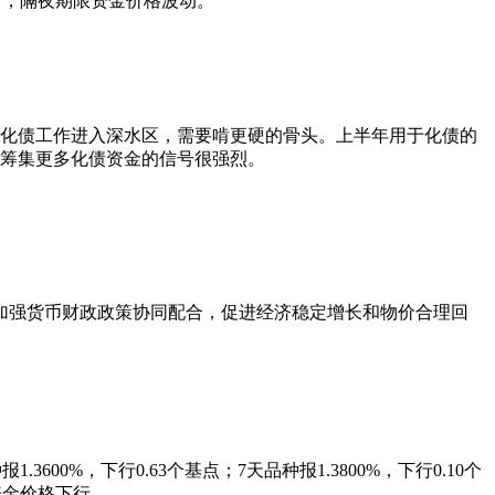
于均衡，隔夜期限资金价格波动。
官，化债工作进入深水区，需要啃更硬的骨头。上半年用于化债的
来筹集更多化债资金的信号很强烈。
加强货币财政政策协同配合，促进经济稳定增长和物价合理回
600%，下行0.63个基点；7天品种报1.3800%，下行0.10个
限资金价格下行。