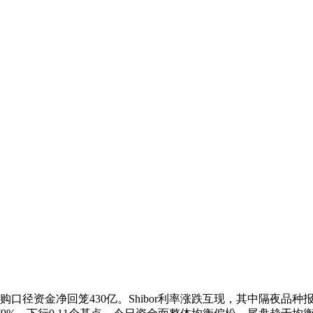
资金净回笼430亿。Shibor利率涨跌互现，其中隔夜品种报1.360