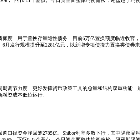
1.4279%，下行0.11个基点。今日资金面整体均衡偏松，尾盘趋
资专项债额度，用于置换存量隐性债务，目前6万亿置换额度临近收
，6月发行规模提升至2281亿元，以新增专项债接力置换类债券
周期调节力度，更好发挥货币政策工具的总量和结构双重功能，
合融资成本低位运行。
径资金净回笼2785亿。Shibor利率多数下行，其中隔夜品种报1.3
1.4290%，下行0.22个基点。今日资金面整体均衡偏松，隔夜期