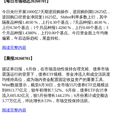
【每日市场动态20260701】
今日央行开展1000亿7天期逆回购操作，逆回购到期12625亿，
逆回购口径资金净回笼11625亿。Shibor利率多数上行，其中
隔夜品种报1.4030 %，上行4.30个基点；7天品种报1.4630 %，
上行0.50个基点；1个月品种报1.4260 %，上行0.00个基点；3
个月品种报1.4380%，上行0.00个基点。今日资金面上午均衡
偏紧，午后边际趋松，尾盘转松。
阅读完整内容
【晨报20260701】
据证券日报，6月份，在市场流动性保持合理充裕、债券市场
震荡运行的背景下，债券ETF规模、资金净流入和成交活跃度
均维持高位，成为场内资金配置固定收益资产的重要工具。
Wind数据显示，截至6月30日，全市场55只债券ETF总规模达
到8913.77亿元，较年初增长7.52%。6月份，债券ETF合计净
流入605.82亿元，较5月份增长144.23%；6月份累计成交额达
3.77万亿元，环比增长8.53%，市场交投保持活跃。
阅读完整内容