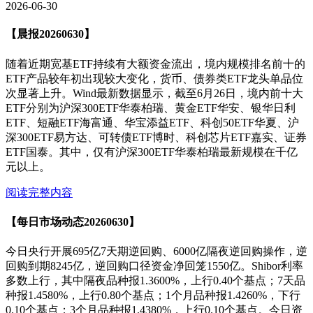
2026-06-30
【晨报20260630】
随着近期宽基ETF持续有大额资金流出，境内规模排名前十的
ETF产品较年初出现较大变化，货币、债券类ETF龙头单品位
次显著上升。Wind最新数据显示，截至6月26日，境内前十大
ETF分别为沪深300ETF华泰柏瑞、黄金ETF华安、银华日利
ETF、短融ETF海富通、华宝添益ETF、科创50ETF华夏、沪
深300ETF易方达、可转债ETF博时、科创芯片ETF嘉实、证券
ETF国泰。其中，仅有沪深300ETF华泰柏瑞最新规模在千亿
元以上。
阅读完整内容
【每日市场动态20260630】
今日央行开展695亿7天期逆回购、6000亿隔夜逆回购操作，逆
回购到期8245亿，逆回购口径资金净回笼1550亿。Shibor利率
多数上行，其中隔夜品种报1.3600%，上行0.40个基点；7天品
种报1.4580%，上行0.80个基点；1个月品种报1.4260%，下行
0.10个基点；3个月品种报1.4380%，上行0.10个基点。今日资