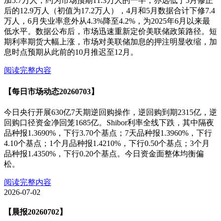
加5.7万人，约为市场预期11.3万人的一半，亦远低于5月修正
后的12.9万人（初值为17.2万人），4月和5月数据合计下修7.4
万人，6月失业率意外从4.3%降至4.2%，为2025年6月以来最
低水平。数据公布后，市场迅速重新定价美联储政策路径。短
期利率期货大幅上涨，市场对美联储加息的押注明显收缩，加
息时点预期从此前的10月推迟至12月。
阅读完整内容
【每日市场动态20260703】
今日央行开展630亿7天期逆回购操作，逆回购到期2315亿，逆
回购口径资金净回笼1685亿。Shibor利率全线下跌，其中隔夜
品种报1.3690%，下行3.70个基点；7天品种报1.3960%，下行
4.10个基点；1个月品种报1.4210%，下行0.50个基点；3个月
品种报1.4350%，下行0.20个基点。今日资金面整体均衡偏
松。
阅读完整内容
2026-07-02
【晨报20260702】